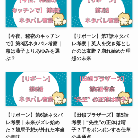
【今夜、秘密のキッチン
【リボーン】第7話ネタバ
で】第8話ネタバレ考察｜
レ考察｜英人を突き落とし
慧は藤子よりあゆみを選
たのは友野？崩れ始めた理
ぶ？
想の未来
【リボーン】第6話ネタバ
【田鎖ブラザーズ】第5話
レ考察｜未来がズレ始め
考察｜“先生”の正体は晴
た？競馬予想が外れた本当
子？手をポンポンする仕草
の意味
の共通点