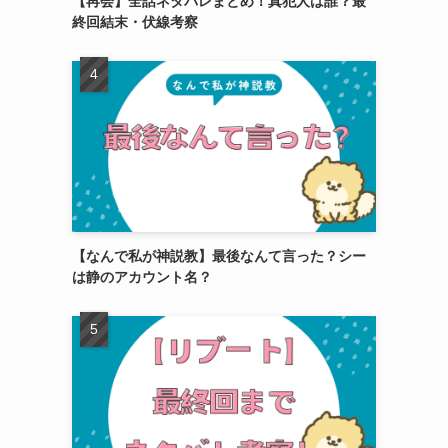
【再会】全話ネタバレまとめ！真犯人は誰？最
終回結末・伏線考察
【なんで私が神説教】最後なんて言った？シー
は静のアカウント名？